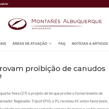
adv.br
AIS
ÁREAS DE ATUAÇÃO
FAQ
NOTÍCIAS & ARTIGOS
provam proibição de canudos
e
arta-feira (27) o projeto de lei que proíbe o fornecimento de
vereador Reginaldo Tripoli (PV), o PL recebeu 41 votos favoráveis,
rá votado novamente na segunda semana de março e, se for aprov