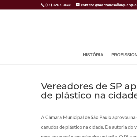
(11) 3207-3068
contato@montanesalbuquerque.
HISTÓRIA
PROFISSION
Vereadores de SP a
de plástico na cidad
A Câmara Municipal de São Paulo aprovou na qu
canudos de plástico na cidade. De autoria do 
para aprovação em primeira votação. O PL se