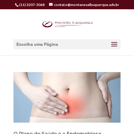
(11) 3207-3068
contato@montanesalbuquerque.adv.br
Escolha uma Página
O Plano de Saúde e a Endometriose