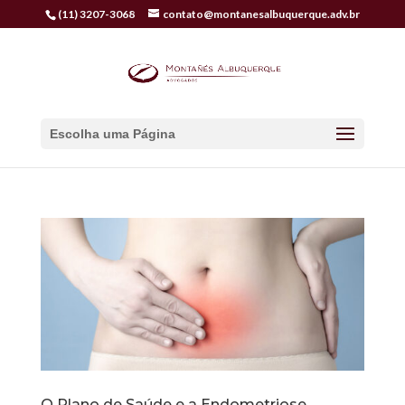
(11) 3207-3068
contato@montanesalbuquerque.adv.br
Escolha uma Página
O Plano de Saúde e a Endometriose