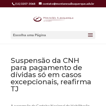
(11) 3207-3068
contato@montanesalbuquerque.adv.br
Escolha uma Página
Suspensão da CNH
para pagamento de
dívidas só em casos
excepcionais, reafirma
TJ
A suspensão da Carteira Nacional de Habilitação