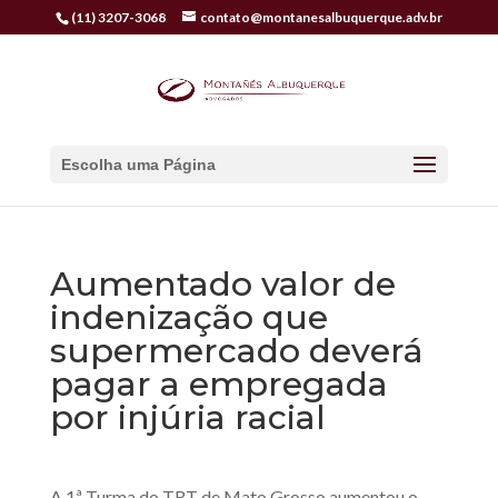
(11) 3207-3068
contato@montanesalbuquerque.adv.br
Escolha uma Página
Aumentado valor de
indenização que
supermercado deverá
pagar a empregada
por injúria racial
A 1ª Turma do TRT de Mato Grosso aumentou o